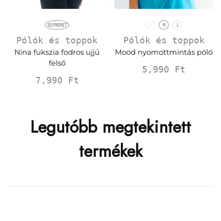
EGYMÉRET
S
M
L
Pólók és toppok
Pólók és toppok
Nina fukszia fodros ujjú
Mood nyomottmintás póló
felső
5,990
Ft
7,990
Ft
Legutóbb megtekintett
termékek