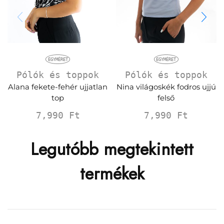
EGYMÉRET
EGYMÉRET
Pólók és toppok
Pólók és toppok
Alana fekete-fehér ujjatlan
Nina világoskék fodros ujjú
top
felső
7,990
Ft
7,990
Ft
Legutóbb megtekintett
termékek