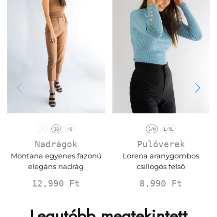
36
38
40
S/M
L/XL
Nadrágok
Pulóverek
Montana egyenes fazonú
Lorena aranygombos
elegáns nadrág
csillogós felső
12,990
Ft
8,990
Ft
Legutóbb megtekintett