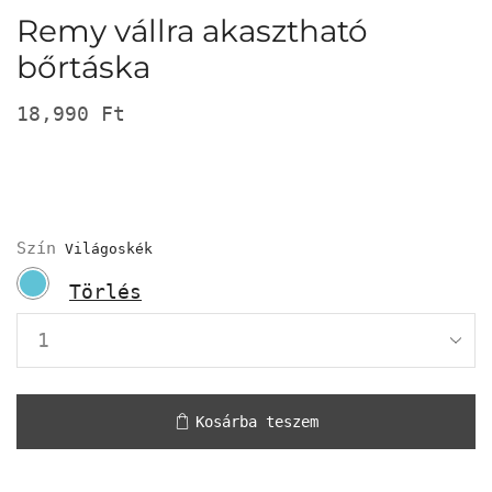
Remy vállra akasztható
bőrtáska
18,990
Ft
Szín
Törlés
Kosárba teszem