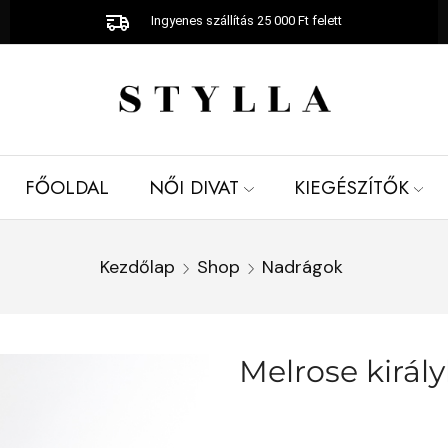
Ingyenes szállítás 25 000 Ft felett
FŐOLDAL
NŐI DIVAT
KIEGÉSZÍTŐK
Kezdőlap
Shop
Nadrágok
Melrose királ