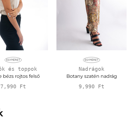
EGYMÉRET
EGYMÉRET
ók és toppok
Nadrágok
 bézs rojtos felső
Botany szatén nadrág
7,990
Ft
9,990
Ft
k