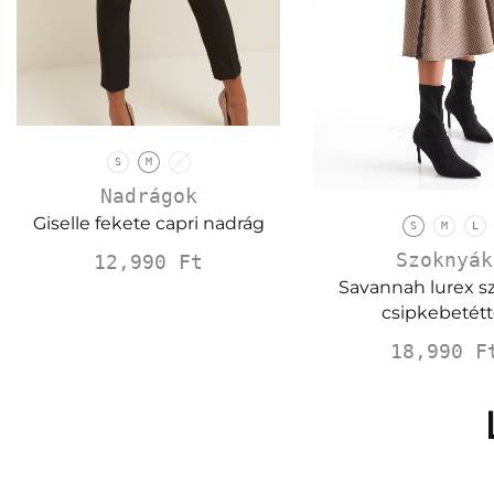
S
M
L
Nadrágok
Giselle fekete capri nadrág
S
M
L
Szoknyák
12,990
Ft
Savannah lurex s
csipkebetétt
18,990
F