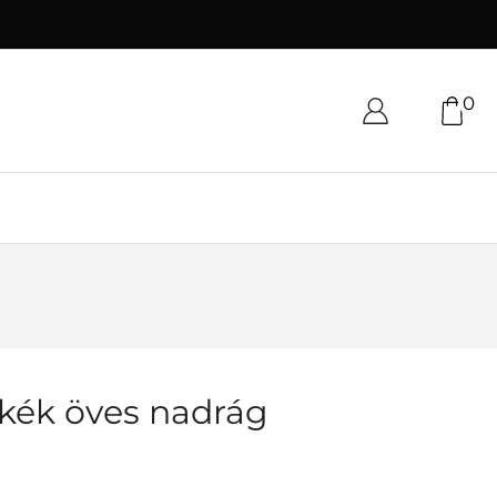
0
ykék öves nadrág